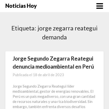
Saltar
Noticias Hoy
al
contenido
Etiqueta:
jorge zegarra reategui
demanda
Jorge Segundo Zegarra Reategui
denuncia medioambiental en Perú
Publicada el
18 de abril de 2023
Jorge Segundo Zegarra Reategui líder
medioambiental, gestor de energías renovables. El
Perú es un país megadiverso, con una gran cantidad
de recursos naturales y una rica biodiversidad. Sin
embargo, también enfrenta diversos desafíos