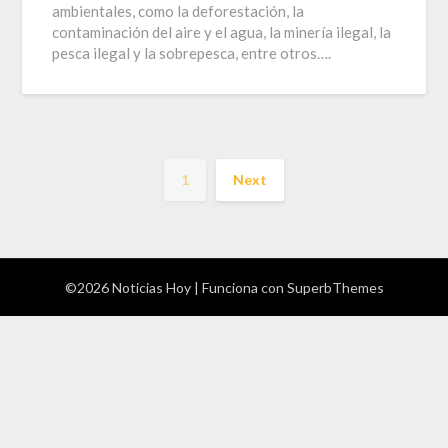
ambientales, como la deforestación, la
contaminación del aire y el agua, la minería ilegal, la
pesca ilegal y la sobrepesca, entre otros….
1
Next
©2026 Noticias Hoy
| Funciona con
SuperbThemes